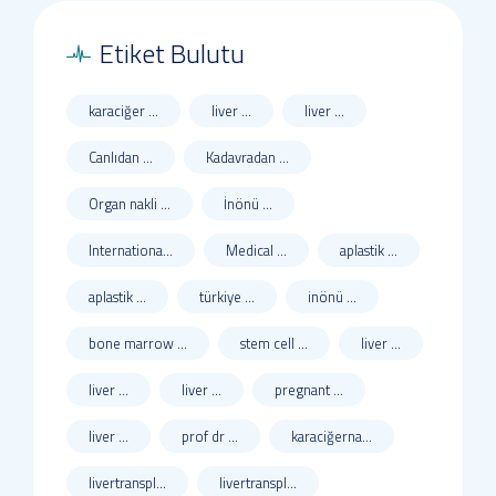
Etiket Bulutu
karaciğer ...
liver ...
liver ...
Canlıdan ...
Kadavradan ...
Organ nakli ...
İnönü ...
Internationa...
Medical ...
aplastik ...
aplastik ...
türkiye ...
inönü ...
bone marrow ...
stem cell ...
liver ...
liver ...
liver ...
pregnant ...
liver ...
prof dr ...
karaciğerna...
livertranspl...
livertranspl...