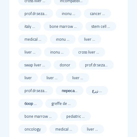
cross liver ...
ıncompatibl...
prof.dr.seza...
inonu ...
cancer ...
italy ...
bone marrow ...
stem cell ...
medical ...
ınonu ...
liver ...
liver ...
inonu ...
cross liver ...
swap liver ...
donor
prof.dr.seza...
liver
liver ...
liver ...
prof.dr.seza...
переса...
زرع ...
боор ...
greffe de ...
bone marrow ...
pediatric ...
oncology
medical ...
liver ...