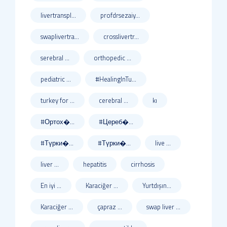
livertranspl...
profdrsezaiy...
swaplivertra...
crosslivertr...
serebral ...
orthopedic ...
pediatric ...
#HealingInTu...
turkey for ...
cerebral ...
kı
#Ортох�...
#Цереб�...
#Түрки�...
#Түрки�...
live ...
liver ...
hepatitis
cirrhosis
En iyi ...
Karaciğer ...
Yurtdışın...
Karaciğer ...
çapraz ...
swap liver ...