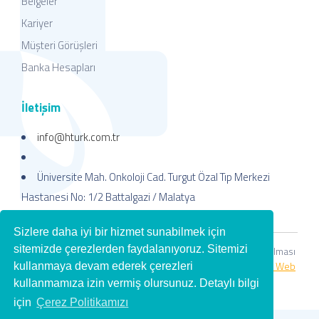
Belgeler
Kariyer
Müşteri Görüşleri
Banka Hesapları
İletişim
info@hturk.com.tr
Üniversite Mah. Onkoloji Cad. Turgut Özal Tıp Merkezi
Hastanesi No: 1/2 Battalgazi / Malatya
Sizlere daha iyi bir hizmet sunabilmek için
sitemizde çerezlerden faydalanıyoruz. Sitemizi
Copyright © 2026. Her Hakkı Saklıdır. kopyalanması, çoğaltılması
ve dağıtılması halinde yasal haklarımız işletilecektir. |
Kayısı Web
kullanmaya devam ederek çerezleri
İnternet Hizmetleri
kullanmamıza izin vermiş olursunuz. Detaylı bilgi
için
Çerez Politikamızı