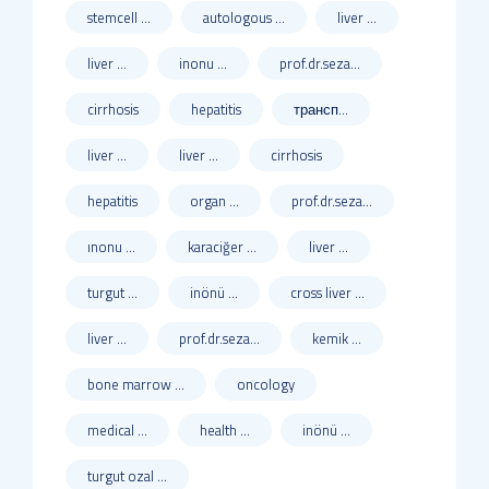
stemcell ...
autologous ...
liver ...
liver ...
inonu ...
prof.dr.seza...
cirrhosis
hepatitis
трансп...
liver ...
liver ...
cirrhosis
hepatitis
organ ...
prof.dr.seza...
ınonu ...
karaciğer ...
liver ...
turgut ...
inönü ...
cross liver ...
liver ...
prof.dr.seza...
kemik ...
bone marrow ...
oncology
medical ...
health ...
inönü ...
turgut ozal ...