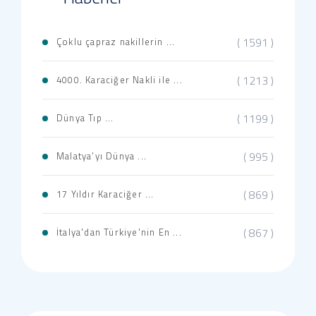
( 1591 )
Çoklu çapraz nakillerin ...
( 1213 )
4000. Karaciğer Nakli ile ...
( 1199 )
​​​​Dünya Tıp ...
( 995 )
Malatya’yı Dünya ...
( 869 )
17 Yıldır Karaciğer ...
( 867 )
İtalya'dan Türkiye'nin En ...