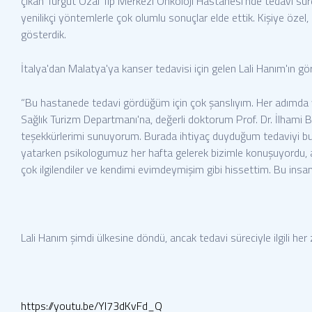
çıkan Turgut Özal Tıp Merkezi Onkoloji Hastanesi’nde tedavi süreci
yenilikçi yöntemlerle çok olumlu sonuçlar elde ettik. Kişiye öze
gösterdik.
İtalya'dan Malatya'ya kanser tedavisi için gelen Lali Hanım'ın gör
“Bu hastanede tedavi gördüğüm için çok şanslıyım. Her adımda 
Sağlık Turizm Departmanı'na, değerli doktorum Prof. Dr. İlham
teşekkürlerimi sunuyorum. Burada ihtiyaç duyduğum tedaviyi bu
yatarken psikologumuz her hafta gelerek bizimle konuşuyordu, a
çok ilgilendiler ve kendimi evimdeymişim gibi hissettim. Bu ins
Lali Hanım şimdi ülkesine döndü, ancak tedavi süreciyle ilgili her
https://youtu.be/Yl73dKvFd_Q