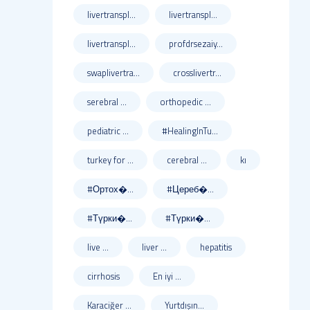
livertranspl...
livertranspl...
livertranspl...
profdrsezaiy...
swaplivertra...
crosslivertr...
serebral ...
orthopedic ...
pediatric ...
#HealingInTu...
turkey for ...
cerebral ...
kı
#Ортох�...
#Цереб�...
#Түрки�...
#Түрки�...
live ...
liver ...
hepatitis
cirrhosis
En iyi ...
Karaciğer ...
Yurtdışın...