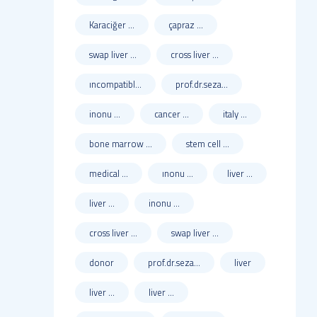
Karaciğer ...
çapraz ...
swap liver ...
cross liver ...
ıncompatibl...
prof.dr.seza...
inonu ...
cancer ...
italy ...
bone marrow ...
stem cell ...
medical ...
ınonu ...
liver ...
liver ...
inonu ...
cross liver ...
swap liver ...
donor
prof.dr.seza...
liver
liver ...
liver ...