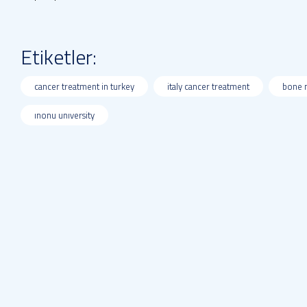
Etiketler:
cancer treatment in turkey
italy cancer treatment
bone 
ınonu unıversity