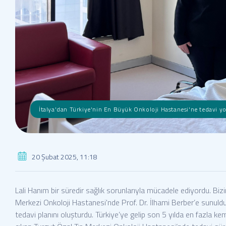
İtalya'dan Türkiye'nin En Büyük Onkoloji Hastanesi'ne tedavi y
20 Şubat 2025, 11:18
Lali Hanım bir süredir sağlık sorunlarıyla mücadele ediyordu. Biz
Merkezi Onkoloji Hastanesi'nde Prof. Dr. İlhami Berber’e sunuldu.
tedavi planını oluşturdu. Türkiye’ye gelip son 5 yılda en fazla kem