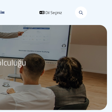
Dil Seçiniz
ŞİM
olculuğu