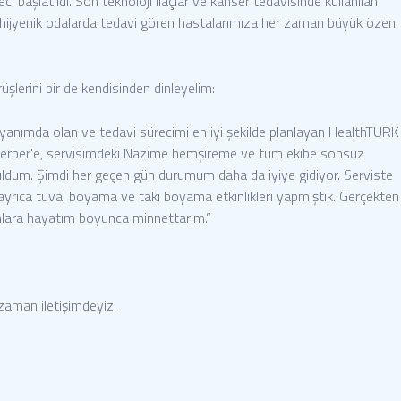
 başlatıldı. Son teknoloji ilaçlar ve kanser tedavisinde kullanılan
l, hijyenik odalarda tedavi gören hastalarımıza her zaman büyük özen
üşlerini bir de kendisinden dinleyelim:
yanımda olan ve tedavi sürecimi en iyi şekilde planlayan HealthTURK
i Berber'e, servisimdeki Nazime hemşireme ve tüm ekibe sonsuz
ldum. Şimdi her geçen gün durumum daha da iyiye gidiyor. Serviste
yrıca tuval boyama ve takı boyama etkinlikleri yapmıştık. Gerçekten
anlara hayatım boyunca minnettarım.”
 zaman iletişimdeyiz.