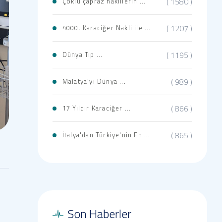
( 1580 )
Çoklu çapraz nakillerin ...
( 1207 )
4000. Karaciğer Nakli ile ...
( 1195 )
​​​​Dünya Tıp ...
( 989 )
Malatya’yı Dünya ...
( 866 )
17 Yıldır Karaciğer ...
( 865 )
İtalya'dan Türkiye'nin En ...
Son Haberler