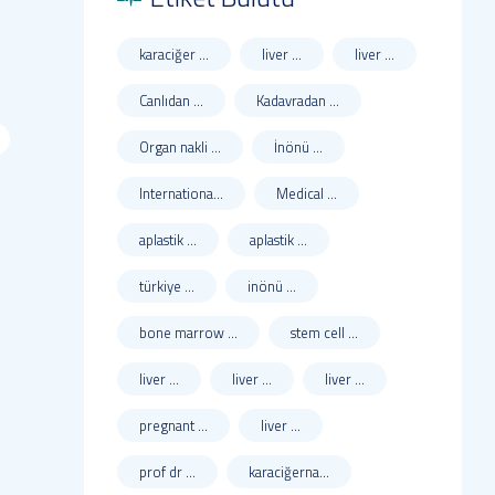
karaciğer ...
liver ...
liver ...
Canlıdan ...
Kadavradan ...
Organ nakli ...
İnönü ...
Internationa...
Medical ...
aplastik ...
aplastik ...
türkiye ...
inönü ...
bone marrow ...
stem cell ...
liver ...
liver ...
liver ...
pregnant ...
liver ...
prof dr ...
karaciğerna...