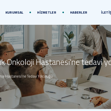
KURUMSAL
HİZMETLER
HABERLER
İLETİ
ük Onkoloji Hastanesi'ne tedavi y
loji Hastanesi'ne Tedavi Yolculuğu