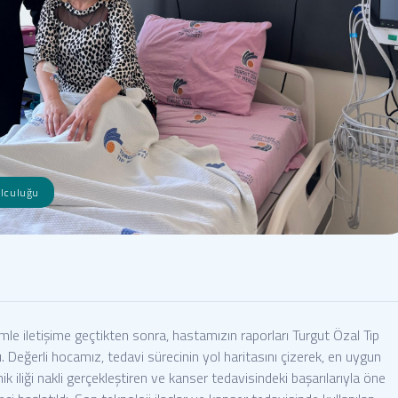
olculuğu
imle iletişime geçtikten sonra, hastamızın raporları Turgut Özal Tıp
 Değerli hocamız, tedavi sürecinin yol haritasını çizerek, en uygun
ik iliği nakli gerçekleştiren ve kanser tedavisindeki başarılarıyla öne